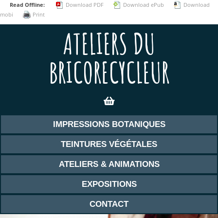
Read Offline:
Download PDF
Download ePub
Download
mobi
Print
ATELIERS DU
BRICORECYCLEUR
IMPRESSIONS BOTANIQUES
TEINTURES VÉGÉTALES
ATELIERS & ANIMATIONS
EXPOSITIONS
CONTACT