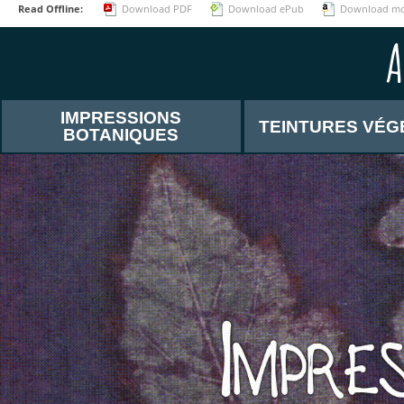
Read Offline:
Download PDF
Download ePub
Download m
A
IMPRESSIONS
TEINTURES VÉG
BOTANIQUES