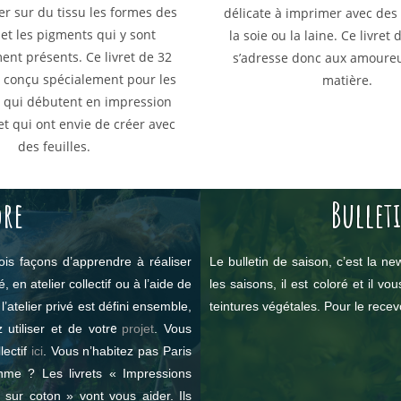
er sur du tissu les formes des
délicate à imprimer avec des 
et les pigments qui y sont
la soie ou la laine. Ce livret
ment présents.
Ce livret de 32
s’adresse donc aux amoureu
é conçu spécialement pour les
matière.
 qui débutent en impression
t qui ont envie de créer avec
des feuilles.
re
Bullet
rois façons d’apprendre à réaliser
Le bulletin de saison, c’est la new
 en atelier collectif ou à l’aide de
les saisons, il est coloré et il v
 l’atelier privé est défini ensemble,
teintures végétales. Pour le recevo
utiliser et de votr
e
projet
. Vous
lectif
ici
. Vous n’habitez pas Paris
hme ? Les livrets « Impressions
sur coton » vont vous aider. Ils