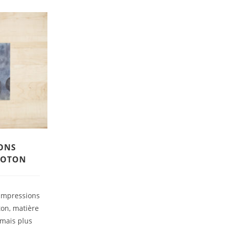
IONS
COTON
impressions
ton, matière
 mais plus