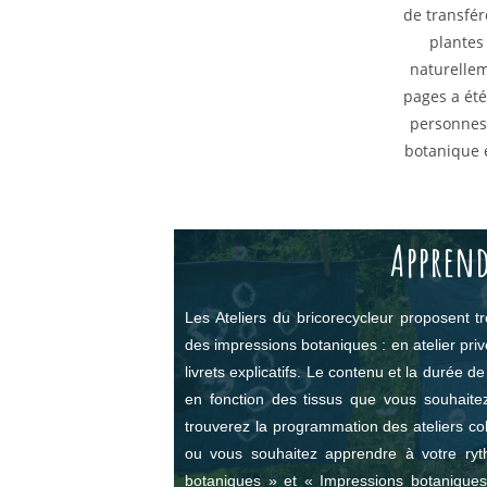
de transfér
plantes 
naturelle
pages a ét
personnes
botanique e
Apprend
Les Ateliers du bricorecycleur proposent t
des impressions botaniques : en atelier privé,
livrets explicatifs. Le contenu et la durée de
en fonction des tissus que vous souhaitez 
trouverez la programmation des ateliers col
ou vous souhaitez apprendre à votre ryt
botaniques » et « Impressions botaniques 