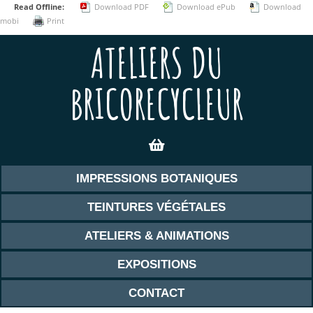
Read Offline:
Download PDF
Download ePub
Download
mobi
Print
ATELIERS DU
BRICORECYCLEUR
IMPRESSIONS BOTANIQUES
TEINTURES VÉGÉTALES
ATELIERS & ANIMATIONS
EXPOSITIONS
CONTACT