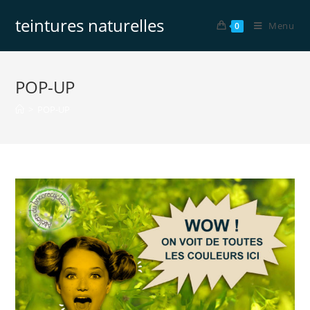
teintures naturelles
Menu
0
POP-UP
>
POP-UP