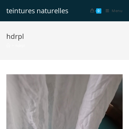
teintures naturelles
Menu
0
hdrpl
>
hdrpl